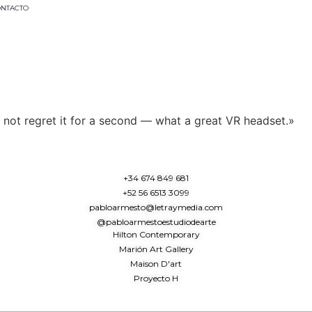
NTACTO
ll not regret it for a second — what a great VR headset.»
+34 674 849 681
+52 56 6513 3099
pabloarmesto@letraymedia.com
@pabloarmestoestudiodearte
Hilton Contemporary
Marión Art Gallery
Maison D'art
Proyecto H