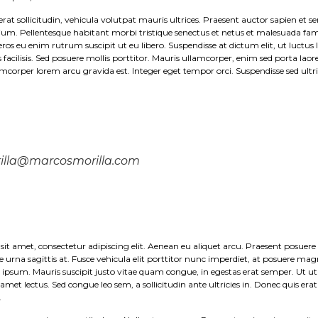
 erat sollicitudin, vehicula volutpat mauris ultrices. Praesent auctor sapien et s
ium. Pellentesque habitant morbi tristique senectus et netus et malesuada fam
eros eu enim rutrum suscipit ut eu libero. Suspendisse at dictum elit, ut luctus
es facilisis. Sed posuere mollis porttitor. Mauris ullamcorper, enim sed porta laore
lamcorper lorem arcu gravida est. Integer eget tempor orci. Suspendisse sed ultr
illa@marcosmorilla.com
it amet, consectetur adipiscing elit. Aenean eu aliquet arcu. Praesent posuere
urna sagittis at. Fusce vehicula elit porttitor nunc imperdiet, at posuere ma
t ipsum. Mauris suscipit justo vitae quam congue, in egestas erat semper. Ut ut 
 amet lectus. Sed congue leo sem, a sollicitudin ante ultricies in. Donec quis erat 
.