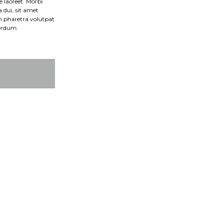
 laoreet. Morbi
 dui, sit amet
n pharetra volutpat
terdum.