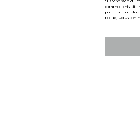
Suspendisse dictum 
commodo nisl sit am
porttitor arcu plac
neque, luctus comm