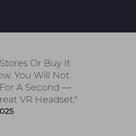
 Stores Or Buy It
w. You Will Not
 For A Second —
eat VR Headset."
2025