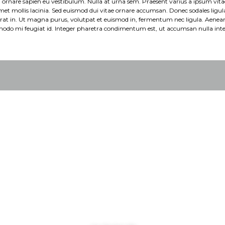
ornare sapien eu vestibulum. Nulla at urna sem. Praesent varius a ipsum vitae
et mollis lacinia. Sed euismod dui vitae ornare accumsan. Donec sodales ligula
erat in. Ut magna purus, volutpat et euismod in, fermentum nec ligula. Aenea
odo mi feugiat id. Integer pharetra condimentum est, ut accumsan nulla in