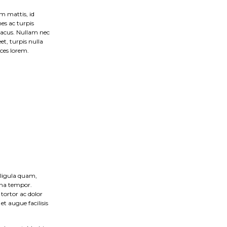
em mattis, id
es ac turpis
 lacus. Nullam nec
et, turpis nulla
ices lorem.
 ligula quam,
gna tempor.
tortor ac dolor
et augue facilisis