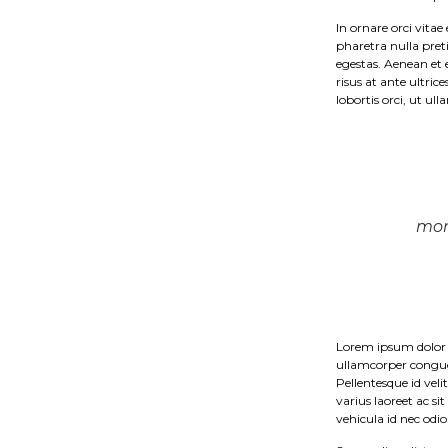
In ornare orci vitae
pharetra nulla pret
egestas. Aenean et 
risus at ante ultric
lobortis orci, ut ul
mor
Lorem ipsum dolor s
ullamcorper congue 
Pellentesque id veli
varius laoreet ac sit
vehicula id nec odio