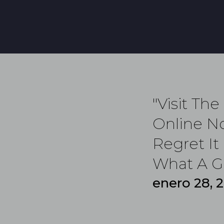
"Visit The
Online No
Regret It
What A Gr
enero 28, 