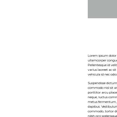
Lorem ipsum dolor s
ullamcorper congue 
Pellentesque id veli
varius laoreet ac sit
vehicula id nec odio
Suspendisse dictum 
commodo nisl sit am
porttitor arcu plac
neque, luctus comm
metus fermentum, c
dapibus. Vestibulu
commodo, tortor dui 
nibh orci scelerisqu