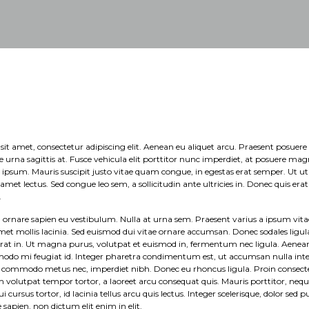
it amet, consectetur adipiscing elit. Aenean eu aliquet arcu. Praesent posuere
urna sagittis at. Fusce vehicula elit porttitor nunc imperdiet, at posuere ma
t ipsum. Mauris suscipit justo vitae quam congue, in egestas erat semper. Ut ut 
 amet lectus. Sed congue leo sem, a sollicitudin ante ultricies in. Donec quis erat 
.
ornare sapien eu vestibulum. Nulla at urna sem. Praesent varius a ipsum vitae
et mollis lacinia. Sed euismod dui vitae ornare accumsan. Donec sodales ligula
erat in. Ut magna purus, volutpat et euismod in, fermentum nec ligula. Aenea
odo mi feugiat id. Integer pharetra condimentum est, ut accumsan nulla int
ommodo metus nec, imperdiet nibh. Donec eu rhoncus ligula. Proin consecte
m volutpat tempor tortor, a laoreet arcu consequat quis. Mauris porttitor, n
cursus tortor, id lacinia tellus arcu quis lectus. Integer scelerisque, dolor sed 
e sapien, non dictum elit enim in elit.