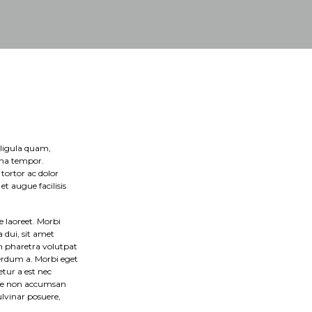
 ligula quam,
gna tempor.
tortor ac dolor
et augue facilisis
 laoreet. Morbi
 dui, sit amet
n pharetra volutpat
erdum a. Morbi eget
tur a est nec
eque non accumsan
pulvinar posuere,