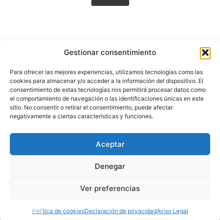
Gestionar consentimiento
Para ofrecer las mejores experiencias, utilizamos tecnologías como las
+34 674 849 681
cookies para almacenar y/o acceder a la información del dispositivo. El
+52 56 6513 3099
consentimiento de estas tecnologías nos permitirá procesar datos como
pabloarmesto@letraymedia.com
el comportamiento de navegación o las identificaciones únicas en este
@pabloarmestoestudiodearte
sitio. No consentir o retirar el consentimiento, puede afectar
Hilton Contemporary
negativamente a ciertas características y funciones.
Marión Art Gallery
Maison D'art
Proyecto H
Aceptar
Denegar
Aviso legal
|
Accesibilidad
|
Política de cookies
|
Política de
privacidad
Ver preferencias
© 2025 Todos los derechos reservados
EN
PT
ES
Política de cookies
Declaración de privacidad
Aviso Legal