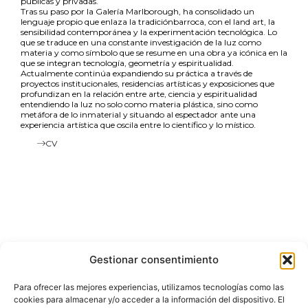
públicas y privadas.
Tras su paso por la Galería
Marlborough
, ha consolidado un
lenguaje propio que
enlaza la tradición
barroca,
con
el
land
art
, la
sensibilidad contemporánea y
la experimentación tecnológica.
Lo
que se traduce en una constante investigación de la luz como
materia y como símbolo
que se resume en una obra ya icónica en la
que se
integran tecnología, geometría y espiritualidad
.
Actualmente continúa expandiendo su práctica a través de
proyectos institucionales, residencias artísticas y exposiciones que
profundizan en la relación entre arte, ciencia y espiritualidad
entendiendo la luz no solo como materia plástica, sino como
metáfora de lo inmaterial y situando al espectador ante una
experiencia artística que oscila entre lo científico y lo místico.
CV
Gestionar consentimiento
Para ofrecer las mejores experiencias, utilizamos tecnologías como las
+34 674 849 681
cookies para almacenar y/o acceder a la información del dispositivo. El
+52 56 6513 3099